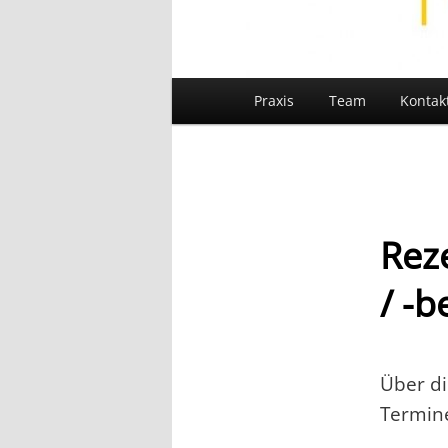
Hauptmenü
Praxis
Team
Kontak
Rez
/ -b
Über di
Termine