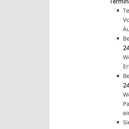
Termin
T
Vo
Au
Be
2
We
Er
Be
2
We
Pa
ei
Si