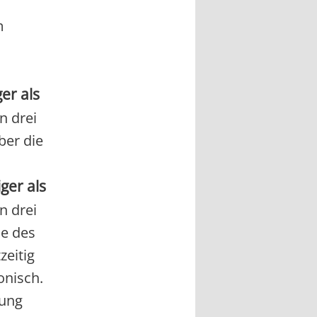
m
er als
n drei
ber die
ger als
n drei
ne des
zeitig
onisch.
gung