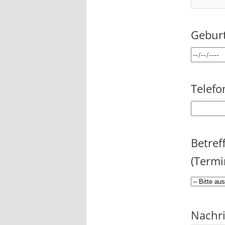
Geburt
Telef
Betref
(Termi
Nachri