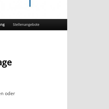
ung
Stellenangebote
age
en oder