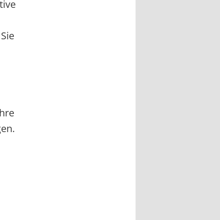
tive
 Sie
Ihre
gen.