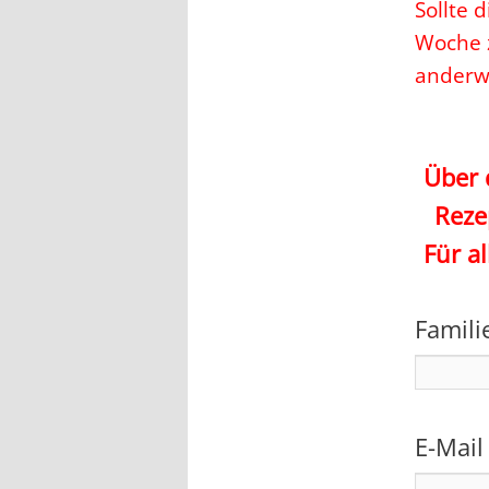
Sollte 
Woche z
anderwe
Über 
Reze
Für a
Famili
E-Mail