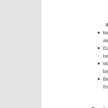
R
Ne
ak
Da
be
Wä
be
Be
Ih