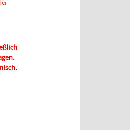
der
eßlich
agen.
nisch.