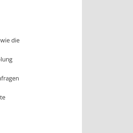
wie die
olung
nfragen
te