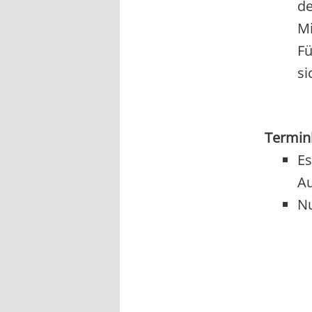
de
Mi
Fü
si
Termin
Es
Au
Nu